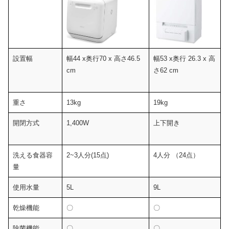
設置幅
幅44 x奥行70 x 高さ46.5
幅53 x奥行 26.3 x 高
cm
さ62 cm
重さ
13kg
19kg
開閉方式
1,400W
上下開き
洗える食器容
2~3人分(15点)
4人分 （24点）
量
使用水量
5L
9L
乾燥機能
〇
〇
除菌機能
〇
〇