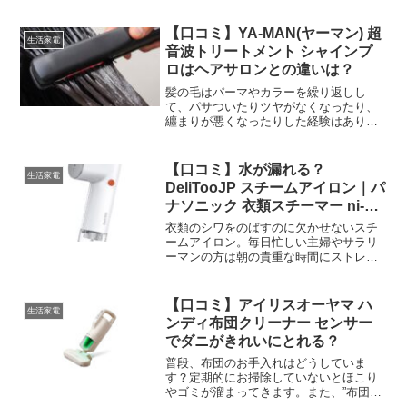
ッタリの調理家電、シロカの電気圧力鍋
「おうちシェフPRO」は時短で本格的な
【口コミ】YA-MAN(ヤーマン) 超
生活家電
圧力調理ができる同じ...
音波トリートメント シャインプ
ロはヘアサロンとの違いは？
髪の毛はパーマやカラーを繰り返しし
て、パサついたりツヤがなくなったり、
纏まりが悪くなったりした経験はありま
せんか？原因は、髪の毛のキューティク
ルが剥がれ必要な水分などが減少して起
きています。そんな髪の毛の悩みを自宅
【口コミ】水が漏れる？
生活家電
でケア出来るアイテム”YA...
DeliTooJP スチームアイロン｜パ
ナソニック 衣類スチーマー ni-
cfs770と比較
衣類のシワをのばすのに欠かせないスチ
ームアイロン。毎日忙しい主婦やサラリ
ーマンの方は朝の貴重な時間にストレス
なく使えるスチームアイロンを求めてい
るのではないでしょうか?そんな中、
Amazonで安価で販売されている
【口コミ】アイリスオーヤマ ハ
生活家電
DeliTooJPというメー...
ンディ布団クリーナー センサー
でダニがきれいにとれる？
普段、布団のお手入れはどうしていま
す？定期的にお掃除していないとほこり
やゴミが溜まってきます。また、”布団に
はダニが発生しやすい”ともいわれていま