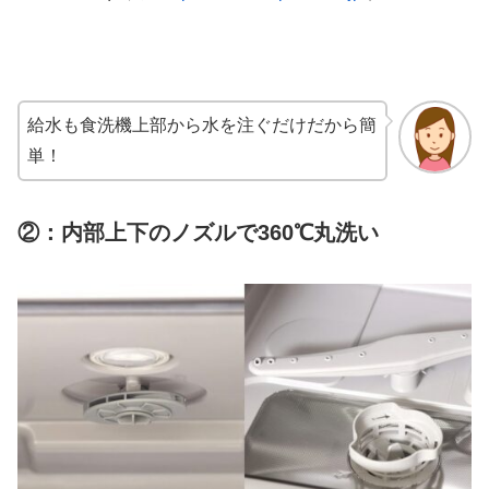
給水も食洗機上部から水を注ぐだけだから簡
単！
②：内部上下のノズルで360℃丸洗い