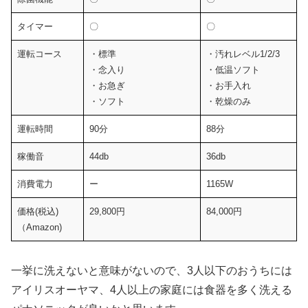
タイマー
〇
〇
運転コース
・標準
・汚れレベル1/2/3
・念入り
・低温ソフト
・お急ぎ
・お手入れ
・ソフト
・乾燥のみ
運転時間
90分
88分
稼働音
44db
36db
消費電力
ー
1165W
価格(税込)
29,800円
84,000円
（Amazon)
一挙に洗えないと意味がないので、3人以下のおうちには
アイリスオーヤマ、4人以上の家庭には食器を多く洗える