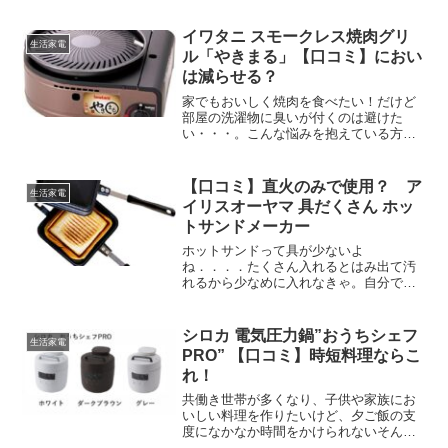
イワタニ スモークレス焼肉グリ
生活家電
ル「やきまる」【口コミ】におい
は減らせる？
家でもおいしく焼肉を食べたい！だけど
部屋の洗濯物に臭いが付くのは避けた
い・・・。こんな悩みを抱えている方は
多いんじゃないでしょうか？今日はそん
なお悩みを解決してくれるイワタニ『ス
モークレス焼肉グリルやきまる』につい
【口コミ】直火のみで使用？ ア
生活家電
て、メリットだけでなく、デ...
イリスオーヤマ 具だくさん ホッ
トサンドメーカー
ホットサンドって具が少ないよ
ね．．．．たくさん入れるとはみ出て汚
れるから少なめに入れなきゃ。自分でホ
ットサンドを作るときに具だくさんにす
ることを諦めてませんか？そんな方に打
ってつけの商品があります。今日は具だ
シロカ 電気圧力鍋”おうちシェフ
生活家電
くさんな贅沢ホットサンドを簡単に...
PRO” 【口コミ】時短料理ならこ
れ！
共働き世帯が多くなり、子供や家族にお
いしい料理を作りたいけど、夕ご飯の支
度になかなか時間をかけられないそんな
悩みを抱えていませんか？そんな方にピ