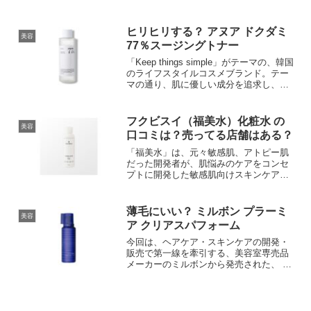
チャーローション」は、より敏感な日本
人の肌向けに作られました。水分保持力
UP、肌のバリア機能UP、肌荒れ改善の
ヒリヒリする？ アヌア ドクダミ
美容
効果が期待できるニコチ...
77％スージングトナー
「Keep things simple」がテーマの、韓国
のライフスタイルコスメブランド。テー
マの通り、肌に優しい成分を追求し、不
要なものを排除したシンプルさにこだわ
っている点が特徴です。人気No１は、美
肌で有名なKPOPアイドルが愛用して
フクビスイ（福美水）化粧水 の
美容
い...
口コミは？売ってる店舗はある？
「福美水」は、元々敏感肌、アトピー肌
だった開発者が、肌悩みのケアをコンセ
プトに開発した敏感肌向けスキンケアブ
ランドです。炎症抑制効果のある「よも
ぎ」、抗菌効果のある「クマザサ」を配
合し、肌荒れしにくい肌に整えます。さ
薄毛にいい？ ミルボン プラーミ
美容
らに、「シラカバ」がコラ...
ア クリアスパフォーム
今回は、ヘアケア・スキンケアの開発・
販売で第一線を牽引する、美容室専売品
メーカーのミルボンから発売された、 炭
酸クレンジングシャンプー「プラーミア
クリアスパフォーム」を紹介します。
(function(b,c,f,g,a,d,e){b.Mo...