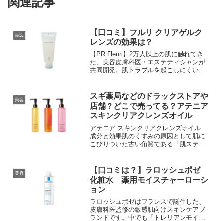
関連記事
【口コミ】フルリ クリアゲルク
美容
レンズの効果は？
【PR Fleuri】2万人以上の肌に触れてき
た、美容皮膚科医・エステティシャンが
共同開発。肌トラブルを起こしにくい素
肌ケアと、自宅で簡単にできる毛穴ケア
※の両方を叶えるクレンジングです。毛
穴に悩んでいる方、敏感肌だけど毛穴ケ
スギ薬局などのドラックストアや
美容
ア※をしたい方...
店舗？どこで売ってる？アテニア
スキンクリアクレンズオイル
アテニア スキンクリアクレンズオイル｜
成分と効果肌のくすみの原因として肌に
こびりついた古い角質である「肌ステイ
ン」に着目。高級美容オイルである「珊
瑚草オイル」「ロックローズオイル」
「イモーテルオイル」が肌ステインを分
【口コミは？】ラロッシュポゼ
美容
解し、頑固なくすみにアプ...
化粧水 薬用モイスチャーローシ
ョン
ラロッシュポゼはフランスで誕生した、
皮膚科医監修の敏感肌向けスキンケアブ
ランドです。中でも「トレリアンモイス