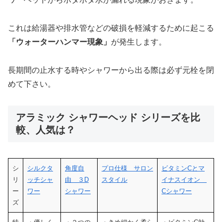
これは給湯器や排水管などの破損を軽減するために起こる
「ウォーターハンマー現象」
が発生します。
長期間の止水する時やシャワーから出る際は必ず元栓を閉
めて下さい。
アラミック シャワーヘッド シリーズを比
較、人気は？
シ
シルクタ
角度自
プロ仕様 サロン
ビタミンCとマ
リ
ッチシャ
由 ３D
スタイル
イナスイオン
ー
ワー
シャワー
Cシャワー
ズ