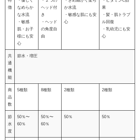
特
・優しく
・２つの
・きめ細かく柔ら
・ビタミンC効
徴
なめらか
ヘッド付
か水流
果
な水流
き
・敏感な肌にも安
・髪・肌トラブ
・敏感
・ヘッド
心
ル回復
肌・お子
の角度自
・乳幼児にも安
様にも安
由
心
心
共
節水・増圧
通
機
能
商
5種類
8種類
2種類
2種類
品
数
節
50％〜
50％〜
50％
50％
水
60％
60％
度