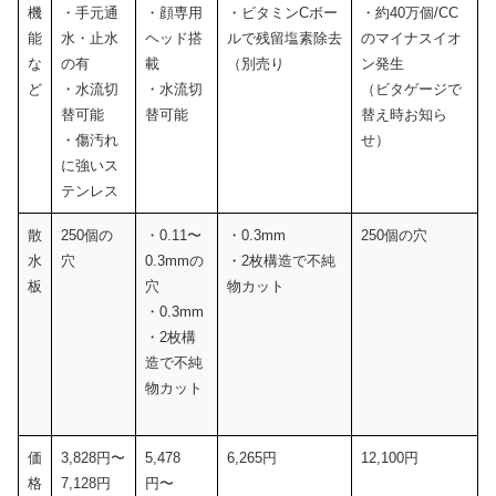
機
・手元通
・顔専用
・ビタミンCボー
・約40万個/CC
能
水・止水
ヘッド搭
ルで残留塩素除去
のマイナスイオ
な
の有
載
（別売り
ン発生
ど
・水流切
・水流切
（ビタゲージで
替可能
替可能
替え時お知ら
・傷汚れ
せ）
に強いス
テンレス
散
250個の
・0.11〜
・0.3mm
250個の穴
水
穴
0.3mmの
・2枚構造で不純
板
穴
物カット
・0.3mm
・2枚構
造で不純
物カット
価
3,828円〜
5,478
6,265円
12,100円
格
7,128円
円〜